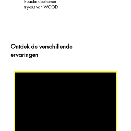
Reactie deelnemer
try-out van
WOOD
Ontdek de verschillende
ervaringen
Wood
is een virtual reality - voorstelling
waarbij Frank&Robbert je mee
nemen op reis naar een ver
verleden, in de toekomst.