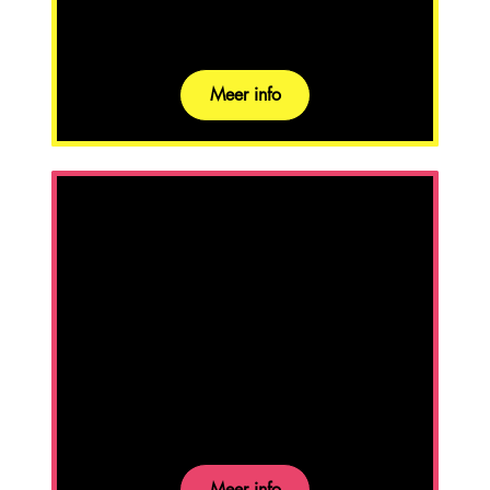
Meer info
Fire
is een intieme audio performance
over orale tradities, het herinneren
van het verleden en verbeelden
van de toekomst.
Meer info