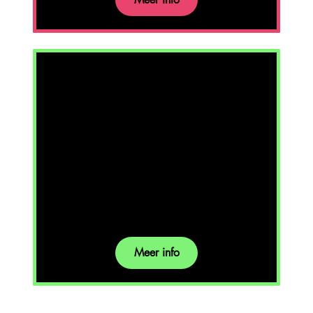
Earth
is een immersieve voorstelling
waarin het publiek via virtual
reality en een uniek kaartspel een
kosmos tot leven wekt.
Meer info