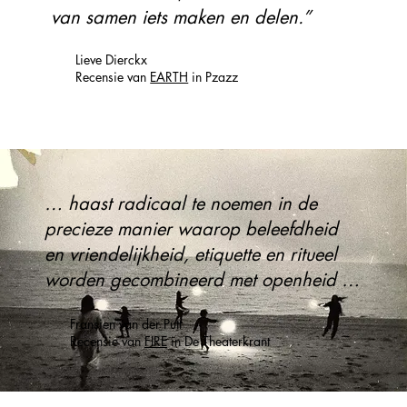
van samen iets maken en delen.”
Lieve Dierckx
Recensie van
EARTH
in Pzazz
… haast radicaal te noemen in de
precieze manier waarop beleefdheid
en vriendelijkheid, etiquette en ritueel
worden gecombineerd met openheid …
Fransien van der Putt
Recensie van
FIRE
in De Theaterkrant